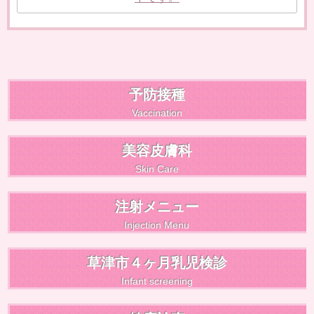
予防接種
Vaccination
美容皮膚科
Skin Care
注射メニュー
Injection Menu
草津市４ヶ月乳児検診
Infant screening