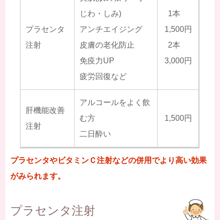
じわ・しみ)
1本
プラセンタ
アンチエイジング
1,500円
注射
皮膚の老化防止
2本
免疫力UP
3,000円
疲労回復など
アルコールをよく飲
肝機能改善
む方
1,500円
注射
二日酔い
プラセンタやビタミンＣ注射などの併用でより高い効果
がみられます。
プラセンタ注射