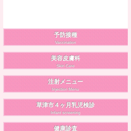
予防接種
Vaccination
美容皮膚科
Skin Care
注射メニュー
Injection Menu
草津市４ヶ月乳児検診
Infant screening
健康診査