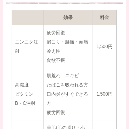
効果
料金
疲労回復
ニンニク注
肩こり・腰痛・頭痛
1,500円
射
冷え性
食欲不振
肌荒れ ニキビ
高濃度
たばこを吸われる方
ビタミン
口内炎がすぐできる
1,500円
B・C注射
方
疲労回復
美肌(肌の張り・小